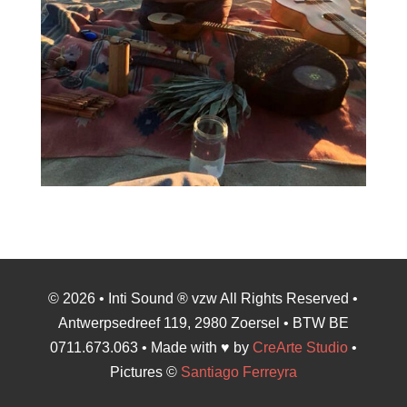
© 2026 • Inti Sound ® vzw All Rights Reserved •
Antwerpsedreef 119, 2980 Zoersel • BTW BE
0711.673.063 • Made with ♥ by
CreArte Studio
•
Pictures ©
Santiago Ferreyra